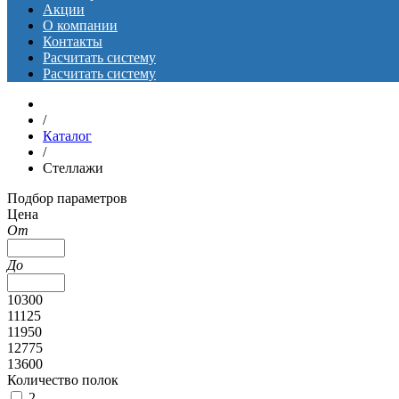
Акции
О компании
Контакты
Расчитать систему
Расчитать систему
/
Каталог
/
Стеллажи
Подбор параметров
Цена
От
До
10300
11125
11950
12775
13600
Количество полок
2