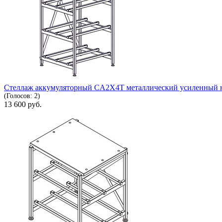
Стеллаж аккумуляторный CA2X4T металлический усиленный 
(Голосов: 2)
13 600
руб.