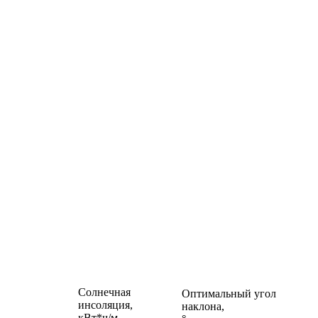
Солнечная
Оптимальный угол
инсоляция,
наклона,
кВт*ч/м