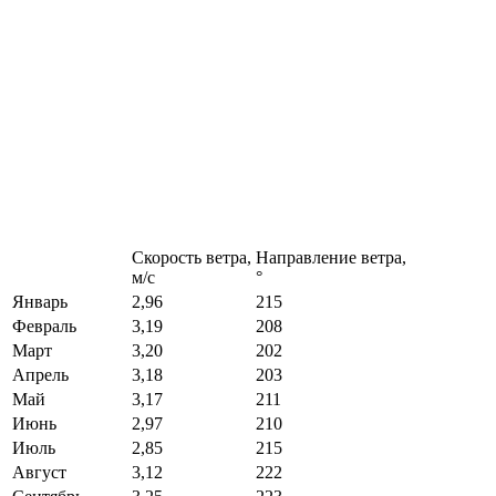
Скорость ветра,
Направление ветра,
м/с
°
Январь
2,96
215
Февраль
3,19
208
Март
3,20
202
Апрель
3,18
203
Май
3,17
211
Июнь
2,97
210
Июль
2,85
215
Август
3,12
222