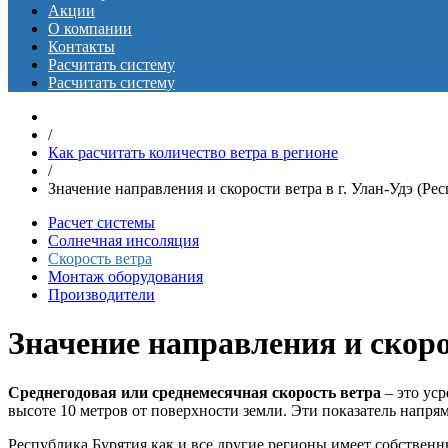
Акции
О компании
Контакты
Расчитать систему
Расчитать систему
/
Как расчитать количество ветра в регионе
/
Значение направления и скорости ветра в г. Улан-Удэ (Ре
Расчет системы
Солнечная инсоляция
Скорость ветра
Монтаж оборудования
Производители
Значение направления и скоро
Среднегодовая или среднемесячная скорость ветра
– это уср
высоте 10 метров от поверхности земли. Эти показатель напря
Республика Бурятия как и все другие регионы имеет собствен