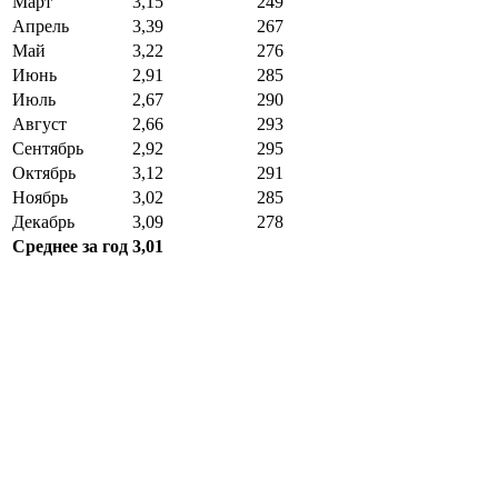
Март
3,15
249
Апрель
3,39
267
Май
3,22
276
Июнь
2,91
285
Июль
2,67
290
Август
2,66
293
Сентябрь
2,92
295
Октябрь
3,12
291
Ноябрь
3,02
285
Декабрь
3,09
278
Среднее за год
3,01