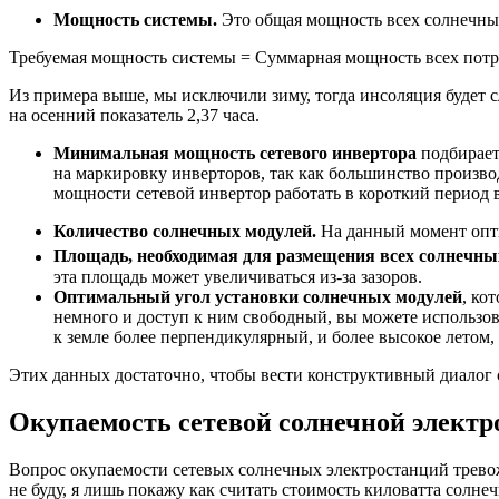
Мощность системы.
Это общая мощность всех солнечных
Требуемая мощность системы = Суммарная мощность всех потреб
Из примера выше, мы исключили зиму, тогда инсоляция будет сле
на осенний показатель 2,37 часа.
Минимальная мощность сетевого инвертора
подбирает
на маркировку инверторов, так как большинство произв
мощности сетевой инвертор работать в короткий период в
Количество солнечных модулей.
На данный момент опти
Площадь, необходимая для размещения всех солнечны
эта площадь может увеличиваться из-за зазоров.
Оптимальный угол установки солнечных модулей
, ко
немного и доступ к ним свободный, вы можете использова
к земле более перпендикулярный, и более высокое летом
Этих данных достаточно, чтобы вести конструктивный диалог
Окупаемость сетевой солнечной электр
Вопрос окупаемости сетевых солнечных электростанций тревожи
не буду, я лишь покажу как считать стоимость киловатта солне