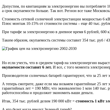
Допустим, по квитанциям за электроэнергию вы потребляете 100
а срок окупаемости больше. Так вот. Регион все таже Московска
Стоимость сетевой солнечной электростанции мощностью 6 кВт 
Плюс монтаж 10-15% от стоимости системы – еще 40 тыс. рублей
При тарифе за электроэнергию в дневное время 6 рублей, 600 кВ
Таким образом, окупаемость системы составит 354 тыс. руб / 43, 
Но если учесть, что в среднем тариф на электроэнергию выраста
окупаемости составит 6 лет.
И все, с того момента электроэне
Производители солнечных батарей гарантируют, что за 25 лет 
А теперь смотрите, даже если мы возьмем гарантийные 25 лет эк
гарантийных лет = 190 МВт, что эквивалентно 1 млн 140 тыс. р
работоспособна и продолжит экономить ваши деньги.
Итак, 354 тыс. рублей делим 190 000 кВт =
стоимость 1 кВт эл
А что будет когда введут Зеленый тариф?