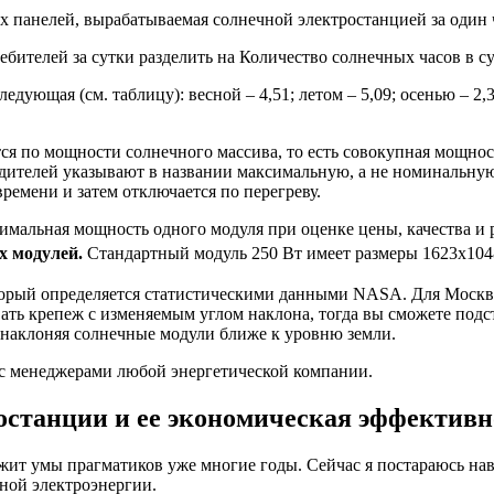
 панелей, вырабатываемая солнечной электростанцией за один 
ителей за сутки разделить на Количество солнечных часов в су
дующая (см. таблицу): весной – 4,51; летом – 5,09; осенью – 2,
ся по мощности солнечного массива, то есть совокупная мощнос
одителей указывают в названии максимальную, а не номинальну
ремени и затем отключается по перегреву.
мальная мощность одного модуля при оценке цены, качества и р
х модулей.
Стандартный модуль 250 Вт имеет размеры 1623х104
торый определяется статистическими данными NASA. Для Москвы 
ть крепеж с изменяемым углом наклона, тогда вы сможете подст
, наклоняя солнечные модули ближе к уровню земли.
 с менеджерами любой энергетической компании.
останции и ее экономическая эффективн
т умы прагматиков уже многие годы. Сейчас я постараюсь навяз
чной электроэнергии.